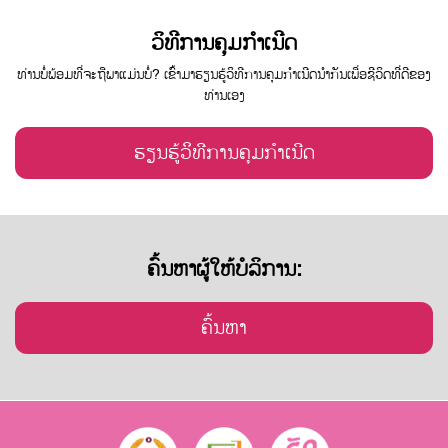
ວິທີການຄຸມກຳເນີດ
ທ່ານບໍ່ພ້ອມທີ່ຈະຖືພາແມ່ນບໍ່? ເຂົ້າມາຮຽນຮູ້ວິທີການຄຸມກຳເນີດນຳກັນເພື່ອຊີວິດທີ່ດີຂອງ
ທ່ານເອງ
ຮຽນຮູ້ວິທີການຄຸມກຳເນີດ
ຄົ້ນຫາຜູ້ໃຫ້ບໍລິການ:
ຄົ້ນຫາ