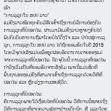
ສໍາລັບທ່ານ ແລະ ຄົນທີ່ທ່ານຮູ້ຈັກໄດ້ ໂດຍການປຶກສາພວກ
ເຮົາ
“ການລຸລູກໃນ ສປປ ລາວ”
ແມ່ຍິງລາວໝົດທຸກຄົນມີສິດເຂົ້າເຖິງການບໍລິການປ້ອງກັນ
ການລຸລູກທີ່ບໍ່ປອດໄພ. ຜ່ານມາມີແມ່ຍິງລາວຫຼາຍໆຄົນໄດ້
ພົບກັບບັນຫາການຖືພາໂດຍບໍ່ໄດ້ຕັ້ງໃຈ ແລະ ນໍາໄປສູ່ການລຸ
ລູກ, ການລຸລູກໃນ ສປປ ລາວ ໄດ້ຖືກຍອມຮັບໃນປີ 2015
ໂດຍມີຈຸດປະສົງແມ່ນເພື່ອຫຼຸດຜ່ອນອັດຕາການຕາຍຂອງແມ່
ຈາກການລຸລູກທີ່ບໍ່ປອດໄພ. ປັດຈຸບັນນີ້ ການລຸລູກທີ່ປອດໄພ
ກໍາລັງເລີ່ມເປັນທີ່ຍອມຮັບຈາກສັງຄົມ ເພາະນີ້ແມ່ນສິດທິ
ພື້ນຖານຂອງແມ່ຍິງທີ່ສາມາດເຂົ້າເຖິງການລຸລູກດ້ວຍວິທີທີ່
ປອດໄພ ແລະ ຫຼີກລ່ຽງການເສຍຊີວິດ.
ການລຸລູກທີ່ບໍ່ປອດໄພ:
ຄືການລຸລູກພາຍໃຕ້ເງື່ອນໄຂທີ່ບໍ່ປອດໄພ ວິທີການນີ້ໝາຍເຖິງ
ວິທີການລຸລູກທີ່ຂາດຄວາມຮູ້ທາງດ້ານເຕັກນິກ ຫຼື ລຸລູກໂດຍ