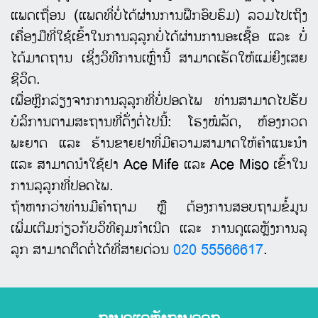
ແພດເຖື່ອນ (ແພດທີ່ບໍ່ໄດ້ຜ່ານການຝຶກອົບຮົມ) ລວມໄປເຖິງ
ເຄື່ອງມືທີ່ໃຊ້ເຂົ້າໃນການລຸລູກບໍ່ໄດ້ຜ່ານການອະເຊື້ອ ແລະ ບໍ່
ໄດ້ມາດຖານ ເຊິ່ງວິທີການເຫຼົ່ານີ້ ສາມາດເຮັດໃຫ້ແມ່ຍິງເສຍ
ຊີວິດ.
ເພື່ອຫຼີກລ່ຽງຈາກການລຸລູກທີ່ບໍ່ປອດໄພ ທ່ານສາມາດໄປຮັບ
ບໍລິການຕາມສະຖານທີ່ດັ່ງຕໍ່ໄປນີ້: ໂຮງໝໍລັດ, ຫ້ອງກວດ
ພະຍາດ ແລະ ຮ້ານຂາຍຢາທີ່ມີຄວາມສາມາດໃຫ້ຄໍາແນະນໍາ
ແລະ ສາມາດນໍາໃຊ້ຢາ Ace Mife ແລະ Ace Miso ເຂົ້າໃນ
ການລຸລູກທີ່ປອດໄພ.
ຖ້າຫາກວ່າທ່ານມີຄໍາຖາມ ຫຼື ຕ້ອງການສອບຖາມຂໍ້ມູນ
ເພີ່ມເຕີມກ່ຽວກັບວິທີຄຸມກໍາເນີດ ແລະ ການດູແລຫຼັງການລຸ
ລູກ ສາມາດຕິດຕໍ່ໄດ້ທີ່ສາຍດ່ວນ
020 55566617
.