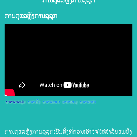
ການດູແລຫຼັງການລຸລູກ
ການດູແລຫຼັງການລຸລູກ
ພາສາລາວລຸ່ມ
ພາສາມົ້ງ
ພາສາລະແວ
ພາສາຂະມຸ
ພາສາອາຂ່າ
ການດູແລຫຼັງການລຸລູກເປັນສິ່ງທີ່ຄວນເອົາໃຈໃສ່ສໍາລັບແມ່ຍິງ