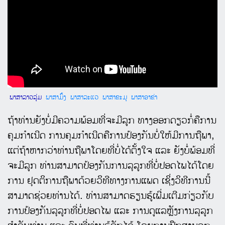
ພາສາລາວລຸ່ມ
ພາສາມົ້ງ
ພາສາລະແວ
ພາສາຂະມຸ
ພາສາອາຂ່າ
ຖ້າທ່ານຍັງບໍ່ມີຄວາມພ້ອມທີ່ຈະມີລູກ ທາງອອກດຽວກໍ່ຄືການ
ຄຸມກໍາເນີດ ການຄຸມກໍາເນີດຄືການປ້ອງກັນບໍ່ໃຫ້ມີການຖືພາ,
ແຕ່ຖ້າຫາກວ່າທ່ານຖືພາໂດຍທີ່ບໍ່ໄດ້ຕັ້ງໃຈ ແລະ ຍັງບໍ່ພ້ອມທີ່
ຈະມີລູກ ທ່ານສາມາດປ້ອງກັນການລຸລູກທີ່ບໍ່ປອດໄພໄດ້ໂດຍ
ການ ຢຸດຕິການຖືພາດ້ວຍວິທີທາງການແພດ ເຊິ່ງວິທີການນີ້
ສາມາດຊ່ວຍທ່ານໄດ້. ທ່ານສາມາດຮຽນຮູ້ເພີ່ມເຕີມກ່ຽວກັບ
ການປ້ອງກັນລຸລູກທີ່ບໍ່ປອດໄພ ແລະ ການດູແລຫຼັງການລຸລູກ