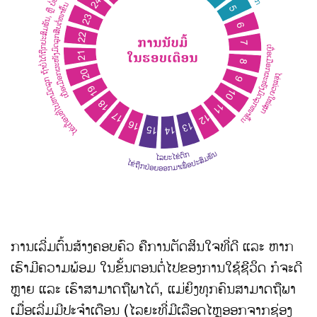
ການເລີ່ມຕົ້ນສ້າງຄອບຄົວ ຄືການຕັດສິນໃຈທີ່ດີ ແລະ ຫາກ
ເຮົາມີຄວາມພ້ອມ ໃນຂັ້ນຕອນຕໍ່ໄປຂອງການໃຊ້ຊີວິດ ກໍຈະດີ
ຫຼາຍ ແລະ ເຮົາສາມາດຖືພາໄດ້, ແມ່ຍິງທຸກຄົນສາມາດຖືພາ
ເມື່ອເລີ່ມມີປະຈໍາເດືອນ (ໄລຍະທີ່ມີເລືອດໄຫຼອອກຈາກຊ່ອງ