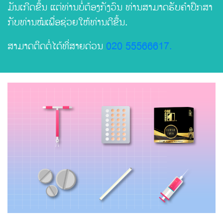
ມັນເກີດຂື້ນ ແຕ່ທ່ານບໍ່ຕ້ອງກັງວົນ ທ່ານສາມາດຮັບຄໍາປຶກສາ
ກັບທ່ານໝໍເພື່ອຊ່ວຍໃຫ້ທ່ານດີຂື້ນ.
ສາມາດຕິດຕໍ່ໄດ້ທີ່ສາຍດ່ວນ
020 55566617.