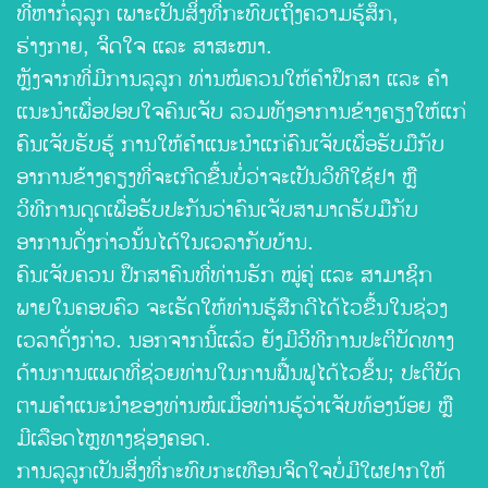
ທີ່ຫາກໍ່ລຸລູກ ເພາະເປັນສິ່ງທີ່ກະທົບເຖິງຄວາມຮູ້ສຶກ,
ຮ່າງກາຍ, ຈິດໃຈ ແລະ ສາສະໜາ.
ຫຼັງຈາກທີ່ມີການລຸລູກ ທ່ານໝໍຄວນໃຫ້ຄໍາປຶກສາ ແລະ ຄໍາ
ແນະນໍາເພື່ອປອບໃຈຄົນເຈັບ ລວມທັງອາການຂ້າງຄຽງໃຫ້ແກ່
ຄົນເຈັບຮັບຮູ້ ການໃຫ້ຄໍາແນະນໍາແກ່ຄົນເຈັບເພື່ອຮັບມືກັບ
ອາການຂ້າງຄຽງທີ່ຈະເກີດຂື້ນບໍ່ວ່າຈະເປັນວິທີໃຊ້ຢາ ຫຼື
ວິທີການດູດເພື່ອຮັບປະກັນວ່າຄົນເຈັບສາມາດຮັບມືກັບ
ອາການດັ່ງກ່າວນັ້ນໄດ້ໃນເວລາກັບບ້ານ.
ຄົນເຈັບຄວນ ປຶກສາຄົນທີ່ທ່ານຮັກ ໝູ່ຄູ່ ແລະ ສາມາຊິກ
ພາຍໃນຄອບຄົວ ຈະເຮັດໃຫ້ທ່ານຮູ້ສືກດີໄດ້ໄວຂື້ນໃນຊ່ວງ
ເວລາດັ່ງກ່າວ. ນອກຈາກນີ້ແລ້ວ ຍັງມີວິທີການປະຕິບັດທາງ
ດ້ານການແພດທີ່ຊ່ວຍທ່ານໃນການຟື້ນຟູໄດ້ໄວຂຶ້ນ; ປະຕິບັດ
ຕາມຄໍາແນະນໍາຂອງທ່ານໝໍເມື່ອທ່ານຮູ້ວ່າເຈັບທ້ອງນ້ອຍ ຫຼື
ມີເລືອດໄຫຼທາງຊ່ອງຄອດ.
ການລຸລູກເປັນສິ່ງທີ່ກະທົບກະເທືອນຈິດໃຈບໍ່ມີໃຜຢາກໃຫ້