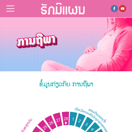
ຂໍ້ມູນກ່ຽວກັບ ການຖືພາ