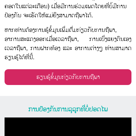
ຄອດໃນແຕ່ລະເດືອນ) ເມື່ອມີການຮ່ວມເພດໂດຍທີ່ບໍ່່ມີການ
ປ້ອງກັນ ຈະເຮັດໃຫ້ແມ່ຍິງສາມາດຖືພາໄດ້.
ຫາກທ່ານຕ້ອງການຮູ້ຂໍ້ມູນເພິ່ມຕື່ມກ່ຽວກັບການຖືພາ,
ອາການສະແດງອອກເມື່ອເວລາຖືພາ, ການເບິ່ງແຍງຕົນເອງ
ເວລາຖືພາ, ການຝາກທ້ອງ ແລະ ອາການຕ່າງໆ ທ່ານສາມາດ
ຮຽນຮູ້ໄດ້ທີ່ນີ້.
ຮຽນຮູ້ຂໍ້ມູນກ່ຽວກັບການຖືພາ
ການປ້ອງກັນການລຸລູກທີ່ບໍ່ປອດໄພ