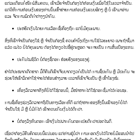
ແຕ່ລະເດືອນກໍ່ໜັກພໍສົມຄວນ, ເຮົາເລີຍຈຳເປັນຕ້ອງໄດ້ທ້ອນເງິນເພື່ອໃຊ້ໃນເວລາຈຳເປັນ.
ແຕ່ວິທີການທ້ອນເງິນຂອງທ່ານນັ້ນເຂົ້າຂ່າຍການທ້ອນເງິນແບບຜິດໆ ຫຼື ບໍ່ ເຮົາມາອ່ານ
ແລະ ຈັດການພຶດຕິກຳຕ່າງໆນຳກັນ.
ປະຫຍັດເງິນໂດຍການເລືອກຊື້ເຄື່ອງຖືກ ແຕ່ບໍ່ມີຄຸນະພາບ.
ສິ່ງທີ່ເຮົາຈຳເປັນຕ້ອງໃຊ້ ຫຼື ຈຳເປັນຕ້ອງຊື້ ຄວນຄຳນຶ່ງເຖິງການໃຊ້ໄລຍະຍາວ ເພາະຖ້າຊື້ມາ
ແລ້ວ ເພໄວ ບໍ່ໄດ້ຄຸນະພາບ ຕ້ອງໄດ້ທຽວໄປຊື້ຢູ່ຕະຫຼອດ ຈະກາຍເປັນ ການສິ້ນເປືອງແທນ.
ປະກັນໄພຊີວິດ ບໍ່ຕ້ອງຊື້ດອກ ຂ້ອຍຍັງແຂງແຮງຢູ່.
ຢ່າໄດ້ປະໝາດເດັດຂາດ ມື້ດີຄືນດີເຮົາເຈັບບາດດຽວກໍເປັນໄດ້ ການຊື້ປະກັນ ຫຼື ມີປະກັນ ຈະ
ຊ່ວຍໃຫ້ເຮົາລົດຄ່າໃຊ້ຈ່າຍໄດ້ຂ້ອນຂ້າງລາຍ ເວລາທີ່ເຮົາເຈັບເປັນ ຫຼື ເຂົ້າໂຮງໝໍ.
ເຄື່ອງລົດລາຄາທັງທີບໍ່ໄດ້ໃຊ້ຕອນນີ້, ມື້ໜ້າຫາກໄດ້ໃຊ້ດອກຊື້ມາໄວ້ກ່ອນຊະ.
ການຊື້ເຄື່ອງຊ່ວງລົດລາຄາຖືເປັນທາງເລືອກທີ່ດີ ແຕ່ຖ້າຫາກຂອງສິ່ງນັ້ນເຮົາເອງກໍບໍ່ໄດ້
ຈຳເປັນໃຊ້ ມີ ຫຼື ບໍ່ມີກໍໄດ້ ເຮົາຄວນເກັບເງິນໄວ້ດີກວ່າ.
ບໍ່ຕ້ອງລົງທຶນດອກ ເອົາເງິນໄປຝາກກິນດອກເບ້ຍດີກວ່າປອດໄພດີ.
ເຊື່ອວ່າຕ້ອງມີຄົນຄິດແບບນີ້ແນ່ນອນ ແຕ່ທ່ານຮູ້ບໍ່ວ່າ ການກອດເງິນໄວ້ໂດຍບໍ່ມີແຜນນຳໄປ