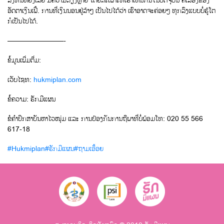
ລົງທຶນຫຍັງເລີຍ ມີຄວາມສ່ຽງຫຼາຍ ໂດຍສະເພາະທີ່ເຮົາເຫັນກັນໃນປັດຈຸບັນ ຄືເລື່ອງຂອງ
ອັດຕາເງິນເຟີ້. ການທີ່ເງິນນອນຢູ່ລ້າໆ ເປັນໄປໄດ້ວ່າ ເຮົາອາດຈະຄ່ອຍໆ ທຸກລົງແບບບໍ່ຮູ້ໂຕ
ກໍເປັນໄປໄດ້.
————————-
ຂໍ້ມູນເພີ່ມຕື່ມ:
ເວັບໄຊທ:
hukmiplan.com
ຂໍ້ຄວາມ: ຮັກມີແຜນ
ຂໍຄຳປຶກສາບັນຫາໄວໜຸ່ມ ແລະ ການປ້ອງກັນການຖືພາທີ່ບໍ່ພ້ອມໂທ: 020 55 566
617-18
#Hukmiplan
#ຮັກມີແຜນ
#ຖາມເອື້ອຍ