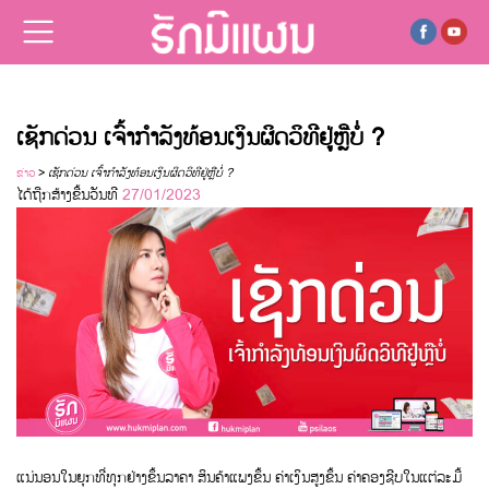
ເຊັກດ່ວນ ເຈົ້າກຳລັງທ້ອນເງິນຜິດວິທີຢູ່ຫຼືບໍ່ ?
ຂ່າວ
>
ເຊັກດ່ວນ ເຈົ້າກຳລັງທ້ອນເງິນຜິດວິທີຢູ່ຫຼືບໍ່ ?
ໄດ້ຖືກສ້າງຂື້ນວັນທີ
27/01/2023
ແນ່ນອນໃນຍຸກທີ່ທຸກຢ່າງຂຶ້ນລາຄາ ສິນຄ້າແພງຂຶ້ນ ຄ່າເງິນສູງຂຶ້ນ ຄ່າຄອງຊີບໃນແຕ່ລະມື້