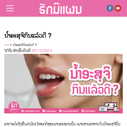
ນ້ຳອະສຸຈິກິນແລ້ວດີ ?
ຂ່າວ
>
ນ້ຳອະສຸຈິກິນແລ້ວດີ ?
ໄດ້ຖືກສ້າງຂື້ນວັນທີ
20/12/2023
ອາດຈະບໍ່ເຖິງຂັ້ນວ່າມີປະໂຫຍດຕໍ່ສຸຂະພາບຂະໜານນັ້ນ ເພາະສານອາຫານໃນນ້ຳອະສຸຈິນັ້ນ