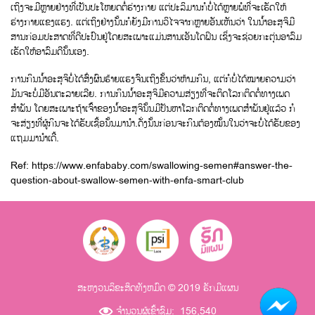
ເຖິງຈະມີຫຼາຍຢ່າງທີ່ເປັນປະໂຫຍດຕໍ່ຮ່າງກາຍ ແຕ່ປະລິມານກໍບໍ່ໄດ້ຫຼາຍພໍທີ່ຈະເຮັດໃຫ້
ຮ່າງກາຍແຂງແຮງ. ແຕ່ເຖິງຢ່າງນັ້ນກໍຍັງມີການວິໄຈຈາກຫຼາຍອັນເຫັນວ່າ ໃນນ້ຳອະສຸຈິມີ
ສານກ່ອມປະສາດທີ່ດີປະປົນຢູ່ໂດຍສະເພາະແມ່ນສານເອັນໂດຟິນ ເຊິ່ງຈະຊ່ວຍກະຕຸ່ນອາລົມ
ເຮັດໃຫ້ອາລົມດີນັ້ນເອງ.
ການກິນນ້ຳອະສຸຈິບໍ່ໄດ້ສົ່ງຜົນຮ້າຍແຮງຈົນເຖິງຂັ້ນວ່າຫ້າມກິນ, ແຕ່ກໍບໍ່ໄດ້ໝາຍຄວາມວ່າ
ມັນຈະບໍ່ມີອັນຕະລາຍເລີຍ. ການກິນນ້ຳອະສຸຈິມີຄວາມສ່ຽງທີ່ຈະຕິດໂລກຕິດຕໍ່ທາງເພດ
ສຳພັນ ໂດຍສະເພາະຖ້າເຈົ້າຂອງນ້ຳອະສຸຈິນັ້ນມີປັນຫາໂລກຕິດຕໍ່ທາງເພດສຳພັນຢູ່ແລ້ວ ກໍ
ຈະສ່ຽງທີ່ຜູ້ກິນຈະໄດ້ຮັບເຊື້ອນັ້ນມານຳ.ດັ່ງນັ້ນກ່ອນຈະກິນຕ້ອງໝັ້ນໃນວ່າຈະບໍ່ໄດ້ຮັບຂອງ
ແຖມມານຳເດີ້.
Ref: https://www.enfababy.com/swallowing-semen#answer-the-
question-about-swallow-semen-with-enfa-smart-club
ສະຫງວນລິຂະສິດທັງຫມົດ © 2019 ຮັກມີແຜນ
ຈຳນວນຜູ້ເຂົ້າຊົມ:
156,540