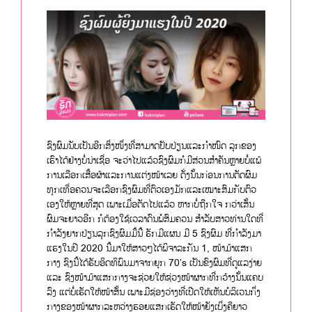
ຊົງຜົມນັບເປັນອີກສິ່ງໜຶ່ງທີ່ສາມາດປັບປ່ຽນແລະກຳໜົດ ລຸກຂອງ
ເຮົາໄດ້ຢ່າງບໍ່ນ່າເຊື່ອ ຈະວ່າໄປແລ້ວຊົງຜົມກໍມີສ່ວນສຳຄັນຫຼາຍບໍ່ແພ້
ການເລືອກເສື້ອຜ້າແລະການແຕ່ງໜ້າເລຍ ດັ່ງນັ້ນກ່ອນການຕັດຜົມ
ທຸກເທື່ອຄວນຈະເລືອກຊົງຜົມທີ່ຕົວເອງມັກແລະເໝາະສົມກັບຕົວ
ເອງໃຫ້ຫຼາຍທີ່ສຸດ ເພາະເມື່ອຕັດໄປແລ້ວ ຫາກບໍ່ຖືກໃຈ ກວ່າເສັ້ນ
ຜົມຈະຍາວອີກ ກໍຕ້ອງໃຊ້ເວລາດົນພໍສົມຄວນ ສຳລັບສາວທ່ານໃດທີ່
ກຳລັງຍາກປ່ຽນລຸກຊົງຜົມມື້ນີ້ ຮັກມີແຜນ ມີ 5 ຊົງຜົມ ທີ່ກຳລັງມາ
ແຮງໃນປີ 2020 ນີ້ມາໃຫ້ສາວໆໄດ້ພິຈາລະກັນ 1, ໜ້າມ້າແສກ
ກາງ ຊົງນີ້ໄດ້ຮັບອິດທິພົນມາຈາກຍຸກ 70’s ເປັນຂົງຜົມທີ່ດູແລງ່າຍ
ແລະ ຊົງໜ້າມ້າແສກກາງຈະຊ່ວຍໃຫ້ຊ່ວງໜ້າຜາກທີ່ກວ້າງນັ້ນແຄບ
ລົງ ແຕ່ບໍ່ເຮັດໃຫ້ໜ້າສັ້ນ ເພາະມີຊ່ອງວ່າງທີ່ເປີດໃຫ້ເຫັນບໍລິເວນກຶ່ງ
ກາງຂອງໜ້າຜາກລະຫວ່າງຮອຍແສກເຮັດໃຫ້ໜ້າຍັງເບິ່ງຄືຍາວ