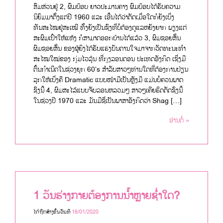
ສົມສ່ວນຢູ່ 2, ຜົມບ໊ອບ ຍາວປະມານຄາງ ຜົມບ໊ອບໄດ້ຮັບຄວາມ
ນິຍົມມາຕັ້ງແຕ່ປີ 1960 ແລະ ເອີ້ນໄດ້ວ່າຕັດເມື່ອໃດກໍຍັງເບິ່ງ
ທັນສະໄໝຢູ່ສະເໝີ ທັ້ງຍັງເປັນຊົງທີ່ບໍ່ຕ້ອງດູແລຫຍັງຍາກ ພຽງແຕ່
ສະຜົມເປົ່າໃຫ້ແຫ້ງ ກໍສາມາດອອກບ້ານໄດ້ແລ້ວ 3, ຜົມຊອຍສັ້ນ
ຜົມຊອຍສັ້ນ ຂອງຜູ້ຍິງໄດ້ຮັບແຮງບັນດານໃຈມາຈາກວັດທະນະທຳ
ສະໄໝໃໝ່ຂອງ ກຸ່ມໄວລຸ້ນ ທີ່ກຸງລອນດອນ ປະເທດອັງກິດ ເຊິ່ງມີ
ຕົ້ນກຳເນີດໃນຊ່ວງຍຸກ 60’s ສຳລັບສາວໆທ່ານໃດທີ່ຕ້ອງການປ່ຽນ
ລຸກໃຫ້ເບິ່ງຄື Dramatic ແບບໜ້າມືເປັນຫຼັງມື ແມ່ນບໍ່ຄວນພາດ
ຊົງນີ້ 4, ຜົມສະໄລ້ແບບຈັບລອນຫລວມໆ ສາວໆເຄີຍຮິດຕັດຊົງນີ້
ໃນຊ່ວງປີ 1970 ແລະ ມັນມີຊື່ເປັນພາສາອັງກິດວ່າ Shag […]
ອ່ານຕໍ່ »
1 ວັນຮ່າງກາຍຕ້ອງການນ້ຳຫຼາຍຊ່ຳໃດ?
ໄດ້ຖືກສ້າງຂື້ນວັນທີ
16/01/2020