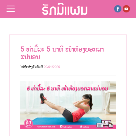
ຂ່າວ
5 ທ່າມື້ລະ 5 ນາທີ ໜ້າທ້ອງບອກລາ
ແນ່ນອນ
ໄດ້ຖືກສ້າງຂື້ນວັນທີ
20/01/2020