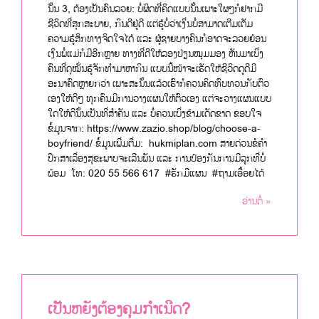
ນັ້ນ 3, ຕ້ອງເປັນຄົນລວຍ: ບໍ່ຜິດທີ່ຄິດແບບນັ້ນເພາະໃຜໆກໍຢາກມີ
ຊີວິດທີ່ສຸກສະບາຍ, ກິນດີຢູ່ດີ ແຕ່ຮູ້ບໍ່ວ່າເງິ່ນບໍ່ສາມາດເຕີມເຕັມ
ຄວາມຮູ້ສຶກທາງຈິດໃຈໄດ້ ແລະ ຜູ້ຊາຍບາງຄົນກໍອາດຈະລວຍຍ້ອນ
ເງິນພໍ່ແມ່ກໍມີອີກຫຼາຍ ທາງທີ່ດີໃຫ້ລອງປ່ຽນໝຸມມອງ ຫັນມາເບິ່ງ
ຄົນທີ່ດຸໝັ່ນຮູ້ຈັກທຳມາຫາກິນ ແບບນີ້ໜ້າຈະເຮັດໃຫ້ຊີວິດດູດີມີ
ອະນາຄົດຫຼາຍກວ່າ ເພາະສະນັ້ນແລ້ວເຮົາກໍຄວນຄິດທົບທວນກັບຕົວ
ເອງໃຫ້ດີໆ ທຸກຄົນມີການວາງແຜນໃຫ້ຕົວເອງ ແຕ່ຈະວາງແຜນແບບ
ໃດໃຫ້ດີນັ້ນເປັນທີ່ສຳຄັນ ແລະ ບໍ່ຄວນເບິ່ງຂ້າມເດັດຂາດ ຂອບໃຈ
ຂໍ້ມູນຈາກ: https://www.zazio.shop/blog/choose-a-
boyfriend/ ຂໍ້ມູນເພີ່ມຕື່ມ: hukmiplan.com ສາຍດ່ວນຂໍຄຳ
ປຶກສາເລື່ອງສຸຂະພາບຈະເລີນພັນ ແລະ ການປ້ອງກັນການມີລູກທີ່ບໍ່
ພ້ອມ ໂທ: 020 55 566 617 #ຮັກມີແຜນ #ຖາມເອື້ອຍໄດ້
ອ່ານຕໍ່ »
ເປັນຫຍັງຕ້ອງຄຸມກຳເນີດ?