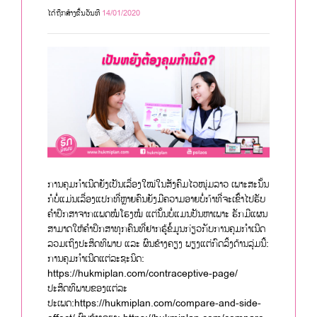
ໄດ້ຖືກສ້າງຂື້ນວັນທີ
14/01/2020
ການຄຸມກຳເນີດຍັງເປັນເລື່ອງໃໝ່ໃນສັງຄົມໄວໜຸ່ມລາວ ເພາະສະນັ້ນ
ກໍບໍ່ແມ່ນເລື່ອງແປກທີ່ຫຼາຍຄົນຍັງມີຄວາມອາຍບໍ່ກ້າທີ່ຈະເຂົ້າໄປຮັບ
ຄຳປຶກສາຈາກແພດໝໍໂຮງໝໍ ແຕ່ນັ້ນບໍ່ແມນປັນຫາເພາະ ຮັກມີແຜນ
ສາມາດໃຫ້ຄຳປຶກສາທຸກຄົນທີ່ຢາກຮູ້ຂໍ້ມູນກ່ຽວກັບການຄຸມກຳເນີດ
ລວມເຖິງປະສິດທິພາບ ແລະ ຜົນຂ້າງຄຽງ ພຽງແຕ່ກົດລິ້ງດ້ານລຸ່ມນີ້:
ການຄຸມກຳເນີດແຕ່ລະຊະນິດ:
https://hukmiplan.com/contraceptive-page/
ປະສິດທິພາບຂອງແຕ່ລະ
ປະເພດ:https://hukmiplan.com/compare-and-side-