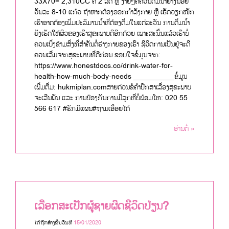
33X70= 2,310CC ຄື 2 ລິດ ຫຼື ງ່າຍໆຄືຄວນດື່ມນ້ຳຢ່າງນ້ອຍ
ວັນລະ 8-10 ແກ້ວ ຖ້າຫາກຕ້ອງອອກກໍາລັງກາຍ ຫຼື ເຮັດວຽກໜັກ
ເຮົາອາດຕ້ອງເພີ່ມປະລິມານນໍ້າທີ່ຕ້ອງດື່ມໃນແຕ່ລະວັນ ການດື່ມນ້ຳ
ຍັງເຮັດໃຫ້ຜິວຂອງເຮົາສຸຂະພາບດີອີກດ້ວຍ ເພາະສະນັ້ນແລ້ວເຮົາບໍ່
ຄວນເບິ່ງຂ້າມສິ່ງທີ່ສຳຄັນຕໍ່ຮ່າງກາຍຂອງເຮົາ ຊີວິດການເປັນຢູ່ຈະດີ
ຄວນເລີ່ມຈາກສຸຂະພາບທີ່ດີກ່ອນ ຂອບໃຈຂໍ້ມູນຈາກ:
https://www.honestdocs.co/drink-water-for-
health-how-much-body-needs __________ຂໍ້ມູນ
ເພີ່ມຕື່ມ: hukmiplan.comສາຍດ່ວນຂໍຄຳປຶກສາເລື່ອງສຸຂະພາບ
ຈະເລີນພັນ ແລະ ການປ້ອງກັນການມີລູກທີ່ບໍ່ພ້ອມໂທ: 020 55
566 617 #ຮັກມີແຜນ#ຖາມເອື້ອຍໄດ້
ອ່ານຕໍ່ »
ເລືອກສະເປັກຜູ້ຊາຍຜິດຊີວິດປ່ຽນ?
ໄດ້ຖືກສ້າງຂື້ນວັນທີ
15/01/2020