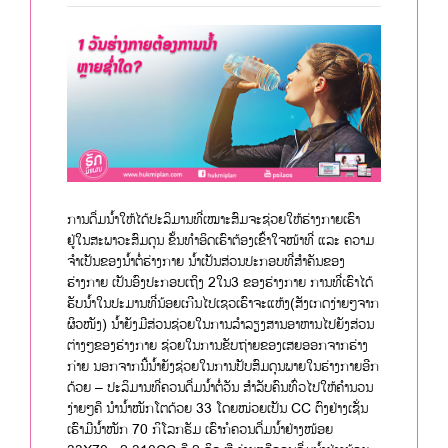
ການດື່ມນ້ຳໃຫ້ໄດ້ປະລິມານທີ່ເໝາະສົມຈະຊ່ວຍໃຫ້ຮ່າງກາຍເຮົາ
ຢູ່ໃນສະພາວະສົມດຸນ ຂັ້ນທຳອິດເຮົາຕ້ອງເຂົ້າໃຈໜ້າທີ່ ແລະ ຄວາມ
ຈຳເປັນຂອງນ້ຳຕໍ່ຮ່າງກາຍ ນ້ຳເປັນສ່ວນປະກອບທີ່ສຳຄັນຂອງ
ຮ່າງກາຍ ເປັນອົງປະກອບເຖິງ 2ໃນ3 ຂອງຮ່າງກາຍ ການທີ່ເຮົາໄດ້
ຮັບນ້ຳໃນປະມານທີ່ນ້ອຍເກີນໄປເຊວເຮົາຈະແຫ້ງ(ສັງເກດງ່າຍໆຈາກ
ຜິວໜັງ) ນ້ຳຍັງມີສ່ວນຊ່ວຍໃນການລຳລຽງສານອາຫານໄປຍັງສ່ວນ
ຕ່າງໆຂອງຮ່າງກາຍ ຊ່ວຍໃນການຂັບຖ່າຍຂອງເສຍອອກຈາກຮ່າງ
ກ່າຍ ນອກຈາກນີ້ນ້ຳຍັງຊ່ວຍໃນການປັບສົມດຸນພາຍໃນຮ່າງກາຍອີກ
ດ້ວຍ – ປະລິມານທີ່ຄວນດື່ມນ້ຳຕໍ່ວັນ ສຳລັບຄົນທົ່ວໄປໃຫ້ຄຳນວນ
ງ່າຍໆຄື ນຳນ້ຳໜັກໂຕດ້ວຍ 33 ໂດຍໜ່ວຍເປັນ CC ຕົງຢ່າງເຊັ່ນ
ເຮົາມີນ້ຳໜັກ 70 ກິໂລກຣັມ ເຮົາກໍຄວນດື່ມນ້ຳຢ່າງໜ້ອຍ