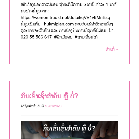
ໜ້າທ້ອງບອກລາແນ່ນອນ ຖ້າປະຕິບັດຕາມ 5 ທ່ານີ້ ທ່າລະ 1 ນາທີ
ຂອບໃຈຂໍ້ມູນຈາກ:
https://women.trueid.net/detail/qVV4v9MnBzq
ຂໍ້ມູນເພີ່ມຕື່ມ: hukmiplan.com ສາຍດ່ວນຂໍຄຳປຶກສາເລື່ອງ
ສຸຂະພາບຈະເລີນພັນ ແລະ ການປ້ອງກັນການມີລູກທີ່ບໍ່ພ້ອມ ໂທ:
020 55 566 617 #ຮັກມີແຜນ #ຖາມເອື້ອຍໄດ້
ອ່ານຕໍ່ »
ກິນເຂົ້າເຊົ້າສຳຄັນ ຫຼື ບໍ່?
ໄດ້ຖືກສ້າງຂື້ນວັນທີ
16/01/2020