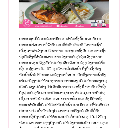
ອາຫານທຸກມື້ລ້ວນແລ້ວແຕ່ມີຄວາມສຳຄັນທັ້ງນັ້ນ ແລະ ບັນດາ
ອາຫານແຕ່ລະຄາບທີ່ເຮົາກິນຄາບທີ່ສຳຄັນທີ່ສຸດຄື “ອາຫານເຊົ້າ”
ເນື່ອງຈາກວ່າຮ່າງກາຍອົດອາຫານມາຕະຫຼອດທັ້ງຄືນ ອານຫານເຊົ້າ
ຈິ່ງເປັນສິ່ງທີ່ສໍາຄັນຫລາຍ ເພາະຮ່າງກາຍຕ້ອງໃຊ້ພະລັງງານຈາກ
ອາຫານແລງໄປລ້ຽງຫົວໃຈໃຫ້ສູບສີດເລືອດໄປລ້ຽງຮ່າງກາຍພໍຕື່ນ
ເຊົ້າມາ ຫຼັງຈາກ 9-10ໂມງ ເຮົາຈະເລີ່ມຫິວເຂົ້າ ດັ່ງນັ້ນຈິ່ງຕ້ອງ
ກິນເຂົ້າເຊົ້າໄປທົດແທນພະລັງງານທີ່ເສຍໄປ ອີກທັ້ງອາຫານເຊົ້າຍັງ
ເຕີມພະລັງງານໃຫ້ກັບຮ່າງກາຍແລະສະໝອງ ເຮັດໃຫ້ສະໝອງຂອງ
ເຮົາເຮັດວຽກໄດ້ຢ່າງມີປະສິດທິພາບຕະລອດທັ້ງມື້ ການກິນເຂົ້າເຊົ້າ
ຍັງຊ່ວຍປ້ອງກັນພະຍາດເບົາຫວານ,ພະຍາດຫົວໃຈ,ພະຍາດອັນໄຊ
ເມິ້,ພະຍາດກົດໄຫລຍ້ອນ ແລະ ພະຍາດໜິ້ວ ແລະ ຍັງມີອີກໜຶ່ງ
ສາເຫດສຳຄັນທີ່ເຮັດໃຫ້ຄົນບໍ່ກິນເຂົ້າເຊົ້າ ເພາະມີຄວາມເຂົ້າໃຈຜິດຄິດ
ວ່າການຈະລົດນ້ຳໜັກຕ້ອງອົດອາຫານ ແທ້ຈິງແລ້ວຄົນທີ່ບໍ່ກິນ
ອາຫານເຊົ້າຍິ່ງຈະເຮັດໃຫ້ຕຸ້ຍ ເພາະເມື່ອບໍ່ກິນໃນຊ່ວງ 10-12ໂມງ
ກ່ອນເວລາອາຫານທ່ຽງຍິ່ງຈະເຮັດໃຫ້ຮ່າງກາຍຫິວໂຫຍ ສະໝອງຈະ