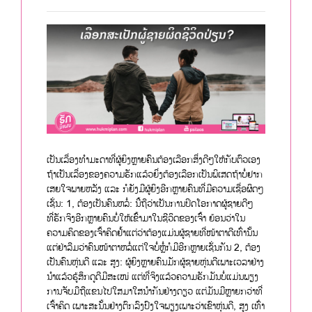
ເປັນເລື່ອງທຳມະດາທີ່ຜູ້ຍິງຫຼາຍຄົນຕ້ອງເລືອກສິ່ງດີໆໃຫ້ກັບຕົວເອງ
ຖ້າເປັນເລື່ອງຂອງຄວາມຮັກແລ້ວຍິ່ງຕ້ອງເລືອກເປັນພິເສດຖ້າບໍ່ຢາກ
ເສຍໃຈພາຍຫລັງ ແລະ ກໍຍັງມີຜູ້ຍິງອີກຫຼາຍຄົນທີ່ມີຄວາມເຊື່ອຜິດໆ
ເຊັ່ນ: 1, ຕ້ອງເປັນຄົນຫລໍ່: ນີ້ຖືວ່າເປັນການປິດໂອກາດຜູ້ຊາຍດີໆ
ທີ່ຮັກຈິງອີກຫຼາຍຄົນບໍ່ໃຫ້ເຂົ້າມາໃນຊີວິດຂອງເຈົ້າ ຍ້ອນວ່າໃນ
ຄວາມຄິດຂອງເຈົ້າຄິດຢ້ຳແຕ່ວ່າຕ້ອງແມ່ນຜູ້ຊາຍທີ່ໜ້າຕາດີເທົ່ານັ້ນ
ແຕ່ຢ່າລືມວ່າຄົນໜ້າຕາຫລໍ່ແຕ່ໃຈບໍ່ຫຼໍ່ກໍມີອີກຫຼາຍເຊັ່ນກັນ 2, ຕ້ອງ
ເປັນຄົນຫຸ່ນດີ ແລະ ສູງ: ຜູ້ຍິງຫຼາຍຄົນມັກຜູ້ຊາຍຫຸ່ນດີເພາະເວລາຢ່າງ
ນຳແລ້ວຮູ້ສຶກດູດີມີສະເໜ່ ແຕ່ທີ່ຈິງແລ້ວຄວາມຮັກມັນບໍ່ແມ່ນພຽງ
ການຈັບມືຖືແຂນໄປໃສມາໃສນຳກັນຢ່າງດຽວ ແຕ່ມັນມີຫຼາຍກວ່າທີ່
ເຈົ້າຄິດ ເພາະສະນັ້ນຢ່າງຕົກລົງປົງໃຈພຽງເພາະວ່າເຂົາຫຸ່ນດີ, ສູງ ເທົ່າ