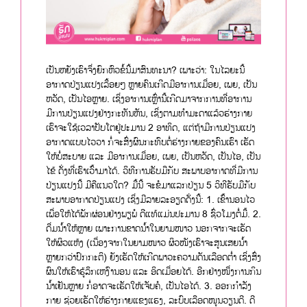
ເປັນຫຍັງເຮົາຈຶ່ງຍົກຫົວຂໍ້ນີ້ມາສົນທະນາ? ເພາະວ່າ: ໃນໄລຍະນີ້
ອາກາດປ່ຽນແປງເລື້ອຍໆ ຫຼາຍຄົນເກີດມີອາການເມື່ອຍ, ເພຍ, ເປັນ
ຫວັດ, ເປັນໄອຫຼາຍ. ເຊິ່ງອາການເຫຼົ່ານີ້ເກີດມາຈາກການທີ່ອາການ
ມີການປ່ຽນແປງຢ່າງກະທັນຫັນ, ເຊິ່ງຕາມທໍາມະດາແລ້ວຮ່າງກາຍ
ເຮົາຈະໃຊ້ເວລາປັບໂຕຢູ່ປະມານ 2 ອາທິດ, ແຕ່ຖ້າມີການປ່ຽນແປງ
ອາກາດແບບໄວວາ ກໍ່ຈະສົ່ງຜົນກະທົບຕໍ່ຮ່າງກາຍຂອງຄົນເຮົາ ເຮັດ
ໃຫ້ບໍ່ສະບາຍ ແລະ ມີອາການເມື່ອຍ, ເພຍ, ເປັນຫວັດ, ເປັນໄອ, ເປັນ
ໄຂ້ ດັ່ງທີ່ເຮົາເວົ້າມາໄດ້. ວິທີການຮັບມືກັບ ສະພາບອາກາດທີ່ມີການ
ປ່ຽນແປງນີ້ ມີຄືແນວໃດ? ມື້ນີ້ ຈະຂໍມາແລກປ່ຽນ 5 ວິທີຮັບມືກັບ
ສະພາບອາກາດປ່ຽນແປງ ເຊິ່ງມີລາຍລະອຽດດັ່ງນີ້: 1. ເຂົ້ານອນໄວ
ເພື່ອໃຫ້ໄດ້ພັກຜ່ອນຢ່າງພຽພໍ ດີແທ້ແມ່ນປະມານ 8 ຊົ່ວໂມງຕໍ່ມື້. 2.
ດື່ມນໍ້າໃຫ້ຫຼາຍ ເພາະການຂາດນໍ້າໃນຍາມໜາວ ນອກຈາກຈະເຮັດ
ໃຫ້ຜິວແຫ້ງ (ເນື່ອງຈາກໃນຍາມໜາວ ຜິວໜັງເຮົາຈະສູນເສຍນໍ້າ
ຫຼາຍກວ່າປົກກະຕິ) ຍັງເຮັດໃຫ້ເກີດພາວະຄວາມດັນເລືອດຕໍ່າ ເຊິ່ງສົ່ງ
ຜົນໃຫ້ເຮົາຮູ້ລຶກເຫງົານອນ ແລະ ອິດເມື່ອຍໄດ້. ອີກຢ່າງໜື່ງການກິນ
ນໍ້າເຢັນຫຼາຍ ກໍ່ອາດຈະເຮັດໃຫ້ເຈັບຄໍ, ເປັນໄອໄດ້. 3. ອອກກໍາລັງ
ກາຍ ຊ່ວຍເຮັດໃຫ້ຮ່າງກາຍແຂງແຮງ, ລະບົບເລືອດໜູນວຽນດີ. ດີ