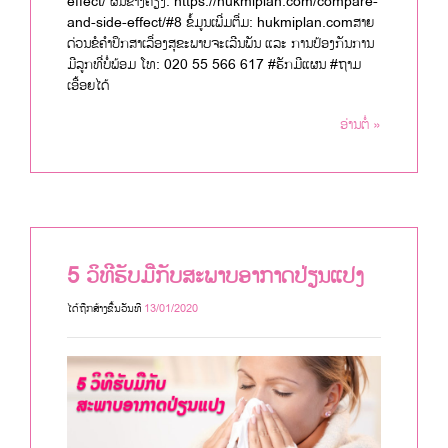
effect/ ຜົນຂ້າງຄຽງ: https://hukmiplan.com/compare-
and-side-effect/#8 ຂໍ້ມູນເພີ່ມຕື່ມ: hukmiplan.comສາຍ
ດ່ວນຂໍຄຳປຶກສາເລື່ອງສຸຂະພາບຈະເລີນພັນ ແລະ ການປ້ອງກັນການ
ມີລູກທີ່ບໍ່ພ້ອມ ໂທ: 020 55 566 617 #ຮັກມີແຜນ #ຖາມ
ເອື້ອຍໄດ້
ອ່ານຕໍ່ »
5 ວິທີຮັບມືກັບສະພາບອາກາດປ່ຽນແປງ
ໄດ້ຖືກສ້າງຂື້ນວັນທີ
13/01/2020