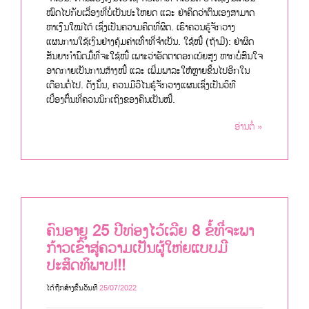
ໝົດໄປກັບເລື່ອງທີ່ບໍ່ເປັນປະໂຫຍດ ແລະ ຢ່າຄິດວ່າຕົນເອງສາມາດ
ຫາເງິນໃໝ່ໄດ້ ເຊິ່ງເປັນຄວາມຄິດທີ່ຜິດ. ເຮົາຄວນຮູ້ຈັກວາງ
ແຜນການໃຊ້ເງິນຢ່າງຄຸ້ມຄ່າເທົ່າທີ່ຈຳເປັນ. ໃຊ້ໜີ້ (ຖ້າມີ): ຢ່າຜິດ
ສັນຍາກຳນົດມື້ທີ່ຈະໃຊ້ໜີ້ ເພາະວ່າອັດຕາດອກເບ້ຍສູງ ຫາກບໍ່ສົນໃຈ
ອາດກາຍເປັນການສ້າງໜີ້ ແລະ ເພີ່ມພາລະໃຫ້ຫຼາຍຂຶ້ນໄປອີກໃນ
ເດືອນຕໍ່ໄປ. ດັງນັ້ນ, ຄວນມີວິໄນຮູ້ຈັກວາງແຜນເຊິ່ງເປັນວິທີ
ເບື້ອງຕົ້ນທີ່ຄວນນຶກເຖິງຂອງຄົນເປັນໜີ້.
ອ່ານຕໍ່ »
ຄົນອາຍຸ 25 ປີທ່ອງໄວ້ເລີຍ 8 ຂໍ້ທີ່ຈະພາ
ກ້າວເຂົ້າສູ່ຄວາມເປັນຜູ້ໃຫ່ຍແບບມີ
ປະສິດທິພາບ!!!
ໄດ້ຖືກສ້າງຂື້ນວັນທີ
25/07/2022