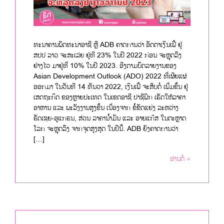
ທະນາຄານພັດທະນາອາຊີ ຫຼື ADB ຄາດການວ່າ ອັດຕາເງິນເຟີ້ ຢູ່
ສປປ ລາວ ຈະສະເລ່ຍ ຢູ່ທີ 23% ໃນປີ 2022 ກ່ອນ ຈະຫຼຸດລົງ
ຢ່າງໄວ ມາຢູ່ທີ່ 10% ໃນປີ 2023. ອີງຕາມບົດລາຍງານຂອງ
Asian Development Outlook (ADO) 2022 ທີ່ເຜີຍແຜ່
ອອກມາ ໃນວັນທີ 14 ທັນວາ 2022, ເງິນເຟີ້ ຈະສືບຕໍ່ ເພີ່ມຂຶ້ນ ຢູ່
ເສດຖະກິດ ຂອງຫຼາຍປະເທດ ໃນເຂດອາຊີ ປາຊີຟິກ ເຮັດໃຫ້ລາຄາ
ອາຫານ ແລະ ພະລັງງານສູງຂຶ້ນ ເນື່ອງຈາກ ຂໍ້ຂັດແຍ່ງ ລະຫວ່າງ
ຣັດເຊຍ-ອູແກຣນ, ສ່ວນ ລາຄານໍ້າມັນ ແລະ ອາຍແກ໊ສ ໃນຕະຫຼາດ
ໂລກ ຈະຫຼຸດລົງ ຈາກຈຸດສູງສຸດ ໃນປີນີ້. ADB ຍັງຄາດການວ່າ
[…]
ອ່ານຕໍ່ »