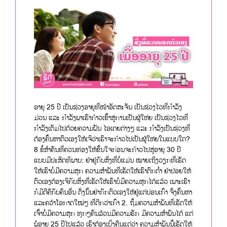
ອາຍຸ 25 ປີ ເປັນຊ່ວງອາຍຸທີ່ໜ້າອັດສະຈັນ ເປັນຊ່ວງໄວທີ່ກຳລັງ
ມ່ວນ ແລະ ກຳລັງພາເຮົາກ້າວເຂົ້າສູ່ການເປັນຜູ້ໃຫ່ຍ ເປັນຊ່ວງໄວທີ່
ກຳລັງເຕັມໄປດ້ວຍຄວາມຝັນ ໄອເດຍຕ່າງໆ ແລະ ກຳລັງເປັນຊ່ວງທີ່
ຕ້ອງຄົ້ນຫາຕົວເອງໃຫ້ເຈິວ່າເຮົາຈະກ້າວໄປເປັນຜູ້ໃຫ່ຍໃນແບບໃດ?
8 ຂໍ້ສຳຄັນທີ່ຄວນທ່ອງໃຫ້ຂຶ້ນໃຈກ່ອນຈະກ້າວໄປສູ່ອາຍຸ 30 ປີ
ແບບມີປະສິດທິພາບ: ຢ່າຢູ່ກັບສິ່ງທີ່ບໍ່ແມ່ນ ໝາຍເຖິງວຽກທີ່ເຮັດ
ໃຫ້ເຮົາບໍ່ມີຄວາມສຸກ ຄວາມສຳພັນທີ່ເຮັດໃຫ້ເຮົາຕົກຕໍ່າ ຢ່າປ່ອຍໃຫ້
ຕົວເອງຕ້ອງເຈິກັບສິ່ງທີ່ເຮັດໃຫ້ເຮົາບໍ່ມີຄວາມສຸກໄດ້ແລ້ວ ເພາະເຮົາ
ກໍມີດີຄືກັບຄົນອື່ນ ດັ່ງນັ້ນຢ່າກັກຕົວເອງໃຫ້ຢູ່ແຕ່ບ່ອນເກົ່າ ຈົ່ງຄົ້ນຫາ
ແລະຄວ້າໂອກາດໃໝ່ໆ ທີ່ດີກວ່າເກົ່າ 2. ຖິ້ມຄວາມສຳພັນທີ່ເຮັດໃຫ້
ເຈົ້າບໍ່ມີຄວາມສຸກ ທຸກໆຄົນລ້ວນມີຄວາມຮັກ ມີຄວາມສຳພັນໄດ້ ແຕ່
ພໍອາຍຸ 25 ປີໄປແລ້ວ ເຮົາຕ້ອງເບິ່ງຄືນແດ່ວ່າ ຄວາມສຳພັນນີ້ເຮັດໃຫ້