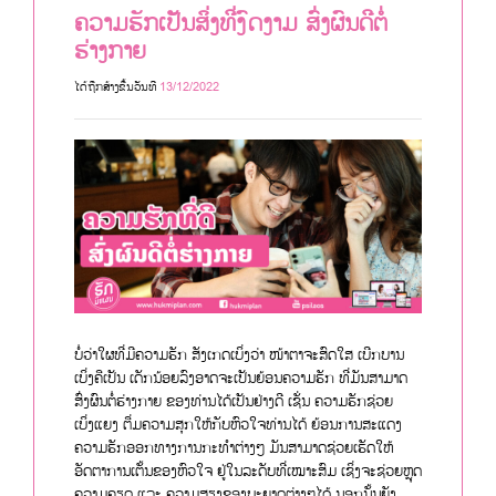
ຄວາມຮັກເປັນສິ່ງທີ່ງົດງາມ ສົ່ງຜົນດີຕໍ່
ຮ່າງກາຍ
ໄດ້ຖືກສ້າງຂື້ນວັນທີ
13/12/2022
ບໍ່ວ່າໃຜທີ່ມີຄວາມຮັກ ສັງເກດເບິ່ງວ່າ ໜ້າຕາຈະສົດໃສ ເບີກບານ
ເບິ່ງຄືເປັນ ເດັກນ້ອຍລົງອາດຈະເປັນຍ້ອນຄວາມຮັກ ທີ່ມັນສາມາດ
ສົ່ງຜົນຕໍ່ຮ່າງກາຍ ຂອງທ່ານໄດ້ເປັນຢ່າງດີ ເຊັ່ນ ຄວາມຮັກຊ່ວຍ
ເບິ່ງແຍງ ຕື່ມຄວາມສຸກໃຫ້ກັບຫົວໃຈທ່ານໄດ້ ຍ້ອນການສະແດງ
ຄວາມຮັກອອກທາງການກະທຳຕ່າງໆ ມັນສາມາດຊ່ວຍເຮັດໃຫ້
ອັດຕາການເຕັ້ນຂອງຫົວໃຈ ຢູ່ໃນລະດັບທີ່ເໝາະສົມ ເຊິ່ງຈະຊ່ວຍຫຼຸດ
ຄວາມຄຽດ ແລະ ຄວາມສຽງຂອງພະຍາດຕ່າງໆໄດ້ ນອກນັ້ນຍັງ