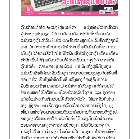
ເງິນເດືອນທຳອິດ ຈະແບ່ງໃຊ້ແບບໃດ? ແບ່ງທ້ອນໄວ້ຢ່າເອົາແຕ່
ຮູ້ຈ່າຍພຽງຢ່າງດຽວ: ໄດ້ເງິນເດືອນ ເດືອນທຳອິດສິ່ງທີ່ຄວນເຮັດ
ແມ່ນແບ່ງເງິນສຳລັບເກັບໄວ້ ເພາະຄົນສ່ວນຫຼາຍມັກລືມຄິດເຖິງຈຸດນີ້
ແລະ ມັກວາງແຜນໂດຍການເອົາໄປຈ່າຍຫຼິ້ນເປັນອັນດັບຕົ້ນໆ ການ
ເກັບເງິນໄວ້ຄວນເຮັດໃຫ້ເປັນນິໄສຝຶກເອົາໄວ້ຕັ້ງແຕ່ເງິນເດືອນ ເດືອນ
ທຳອິດເພື່ອໄດ້ເງິນເດືອນເດືອນຕໍ່ໄປຈະເປັນແຮງຈູງໃຈໃນການເກັບ
ເງິນໄວ້ອີກ. ຕອບແທນບຸນຄຸນພໍ່ແມ່: ການນຶກເຖິງຜູ້ທີ່ມີບຸນຄຸນ
ແມ່ນເປັນສິ່ງທີ່ດີຂອງຄົນເປັນລູກ ການຕອບແທນບຸນຄຸນດ້ວຍຊັບທີ່
ຊອກຫາໄດ້ ເປັນຄັ້ງທຳອິດເປັນອີກໜຶ່ງທາງທີ່ຈະຮູ້ຈັກຄວາມ
ຮັບຜິດຊອບເຖິງແມ່ນວ່າພໍ່ແມ່ຈະບໍ່ຢາກໄດ້ເງິນລູກ ແຕ່ກໍຄວນໃຫ້
ໄປຕາມໜ້າທີ່ເພື່ອໃຫ້ພໍ່ແມ່ມີລາຍໄດ້ສຳລັບໃຊ້ຈ່າຍ ແລະ ສຸດທ້າຍ
ແລ້ວພໍ່ແມ່ຈະເກັບເງິນສ່ວນນີ້ໄວ້ໃຫ້ເຮົາຄືເກົ່າ. ໃຫ້ລາງວັນກັບຕົວ
ເອງ: ຫຼັງຈາກການເຮັດວຽກມາໝົດເດືອນດ້ວຍຄວາມຕັ້ງໃຈ, ມຸ່ງ
ໝັ້ນໃນໜ້າທີ່ຄວນຕອບແທນຕົນເອງດ້ວຍການກິນອາຫານດີໆຫຼືໄປ
ທ່ອງທ່ຽວໃຫ້ສະບາຍໃຈ, ເຮັດກິດຈຳທີ່ຕົນເອງມັກເພື່ອເປັນການ
ຜ່ອນຄາຍຄວາມຄຽດຈາກການເຮັດວຽກ, ເພື່ອເປັນແຮງຈູງໃຈ,
ກຳລັງໃຈໃນການເຮັດວຽກໃນເດືອນຕໍ່ໄປ. ແບ່ງການໃຊ້ຈ່າຍເທົ່າທີ່
ຈຳເປັນ: ການແບ່ງເງິນໄວ້ໃຊ້ຈ່າຍເທົ່າທີ່ຈຳເປັນຄື ຢ່າໃຊ້ເງິນເດືອນ