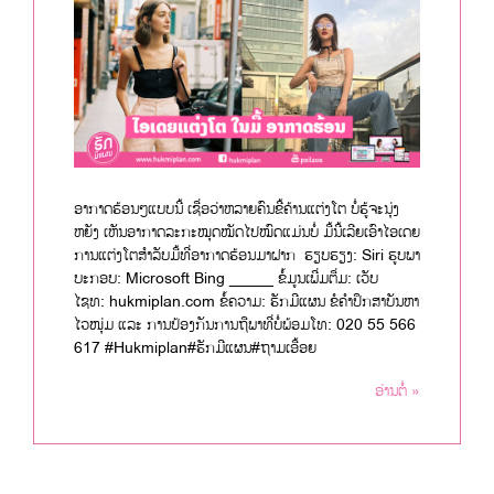
ອາກາດຮ້ອນໆແບບນີ້ ເຊື່ອວ່າຫລາຍຄົນຂີ້ຄ້ານແຕ່ງໂຕ ບໍ່ຮູ້ຈະນຸ່ງ
ຫຍັງ ເຫັນອາກາດລະກະໝຸດໝັດໄປໝົດແມ່ນບໍ່ ມື້ນີ້ເລີຍເອົາໄອເດຍ
ການແຕ່ງໂຕສຳລັບມື້ທີ່ອາກາດຮ້ອນມາຝາກ ຮຽບຮຽງ: Siri ຮູບພາ
ບະກອບ: Microsoft Bing _____ ຂໍ້ມູນເພີ່ມຕື່ມ: ເວັບ
ໄຊທ: hukmiplan.com ຂໍ້ຄວາມ: ຮັກມີແຜນ ຂໍຄຳປຶກສາບັນຫາ
ໄວໜຸ່ມ ແລະ ການປ້ອງກັນການຖືພາທີ່ບໍ່ພ້ອມໂທ: 020 55 566
617 #Hukmiplan#ຮັກມີແຜນ#ຖາມເອື້ອຍ
ອ່ານຕໍ່ »