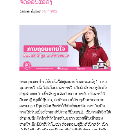
ຈິດອ່ອນແອລົງ
ໄດ້ຖືກສ້າງຂື້ນວັນທີ
07/11/2022
ການຖອນຫາຍໃຈ ມີຜົນເຮັດໃຫ້ສຸຂະພາບຈິດອ່ອນແອລົງ1. ການ
ຖອນຫາຍໃຈເຮັດໃຫ້ເມື່ອຍເວລາຫາຍໃຈເປັນພຶດຕິກຳຂອງຄົນເຮົາ
ທີ່ສູດລົມຫາຍໃຈເຂົ້າເລິກໆ ແລ້ວປ່ອຍອອກມາເຕັມທີ່ເວລາທີ່ເຈິ
ປັນຫາ ຫຼື ສິ່ງທີ່ບໍ່ຖືກໃຈ, ຄິດອີກແບບກໍ່ຄ້າຍໆເປັນການລະບາຍ
ຄວາມຄຼຽດ ຟັງເບິ່ງຄືຈະດີແຕ່ກໍ່ບໍ່ດີເລີຍຕໍ່ຫຼອດລົມ ເພາະມັນເປັນ
ການໃຊ້ກ້າມເນື້ອທີ່ຫຼາຍກວ່າປົກກະຕິນັ່ນເອງ.2. ເປັນການຄືເຮັດໃຫ້
ຮ່າງກາຍຖືກກົດໂຕຕ່ຳລົງໂດຍທຳມະຊາດ ເວລາທີ່ຄົນເຮົາຖອນ
ຫາຍໃຈ ມັກມີພຶດຕິກຳກົ້ມໜ້າ ດ້ວຍຄວາມຮູ້ສຶກທີ່ໝົດຫວັງ ໝົດ