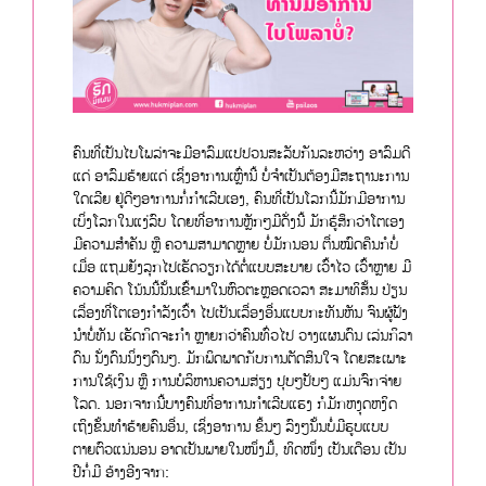
ຄົນທີ່ເປັນໄບໂພລ່າຈະມີອາລົມແປປວນສະລັບກັນລະຫວ່າງ ອາລົມດີ
ແດ່ ອາລົມຮ້າຍແດ່ ເຊິ່ງອາການເຫຼົ່ານີ້ ບໍ່ຈຳເປັນຕ້ອງມີສະຖານະການ
ໃດເລີຍ ຢູ່ດີໆອາການກໍ່ກຳເລີບເອງ, ຄົນທີ່ເປັນໂລກນີ້ມັກມີອາການ
ເບິ່ງໂລກໃນແງ່ລົບ ໂດຍທີ່ອາການຫຼັກໆມີດັ່ງນີ້ ມັກຮູ້ສຶກວ່າໂຕເອງ
ມີຄວາມສຳຄັນ ຫຼື ຄວາມສາມາດຫຼາຍ ບໍ່ມັກນອນ ຕື່ນໝົດຄືນກໍບໍ່
ເມື່ອ ແຖມຍັງລຸກໄປເຮັດວຽກໄດ້ຕໍ່ແບບສະບາຍ ເວົ້າໄວ ເວົ້າຫຼາຍ ມີ
ຄວາມຄິດ ໂນ້ນນີ້ນັ້ນເຂົ້າມາໃນຫົວຕະຫຼອດເວລາ ສະມາທິສັ້ນ ປ່ຽນ
ເລື່ອງທີ່ໂຕເອງກຳລັງເວົ້າ ໄປເປັນເລື່ອງອື່ນແບບກະທັນຫັນ ຈົນຜູ້ຟັງ
ນຳບໍ່ທັນ ເຮັດກິດຈະກຳ ຫຼາຍກວ່າຄົນທົ່ວໄປ ວາງແຜນດົນ ເລ່ນກິລາ
ດົນ ນັ່ງດົນນິ່ງໆດົນໆ. ມັກພິດພາດກັບການຕັດສິນໃຈ ໂດຍສະເພາະ
ການໃຊ້ເງິນ ຫຼື ການບໍລິຫານຄວາມສ່ຽງ ປຸບໆປັບໆ ແມ່ນຈົກຈ່າຍ
ໂລດ. ນອກຈາກນີ້ບາງຄົນທີ່ອາການກຳເລີບແຮງ ກໍມັກຫງຸດຫງິດ
ເຖິງຂັ້ນທຳຮ້າຍຄົນອື່ນ, ເຊິ່ງອາການ ຂຶ້ນໆ ລົງໆນັ້ນບໍ່ມີຮູບແບບ
ຕາຍຕົວແນ່ນອນ ອາດເປັນພາຍໃນໜຶ່ງມື້, ທິດໜຶ່ງ ເປັນເດືອນ ເປັນ
ປີກໍ່ມີ ອ້າງອີງຈາກ: