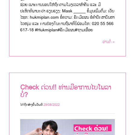
ຊ່ວຍ ເພາະການນອນໃຫ້ຖືກຕາມໂມງເວລາສຳຄັນ ແລະ ມີ
ປະສິດທິພາບກວ່າ ຮຽບຮຽງ: Mask _____ ຂໍ້ມູນເພີ່ມຕື່ມ: ເວັບ
ໄຊທ: hukmiplan.com ຂໍ້ຄວາມ: ຮັກມີແຜນ ຂໍຄຳປຶກສາບັນຫາ
ໄວໜຸ່ມ ແລະ ການປ້ອງກັນການຖືພາທີ່ບໍ່ພ້ອມໂທ: 020 55 566
617-18 #Hukmiplan#ຮັກມີແຜນ#ຖາມເອື້ອຍ
ອ່ານຕໍ່ »
Check ດ່ວນ!! ທ່ານມີອາການໄບໂພລາ
ບໍ່?
ໄດ້ຖືກສ້າງຂື້ນວັນທີ
29/08/2022