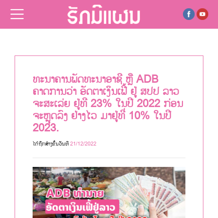
ຂ່າວ
ທະນາຄານພັດທະນາອາຊີ ຫຼື ADB
ຄາດການວ່າ ອັດຕາເງິນເຟີ້ ຢູ່ ສປປ ລາວ
ຈະສະເລ່ຍ ຢູ່ທີ 23% ໃນປີ 2022 ກ່ອນ
ຈະຫຼຸດລົງ ຢ່າງໄວ ມາຢູ່ທີ່ 10% ໃນປີ
2023.
ໄດ້ຖືກສ້າງຂື້ນວັນທີ
21/12/2022