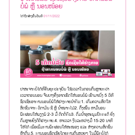
ບໍ່ພໍ ຫຼື ນອນໜ້ອຍ
ໄດ້ຖືກສ້າງຂື້ນວັນທີ
01/11/2022
ປາສະຈາກບໍ່ໄດ້ທີ່ຄົນຍຸກປະຈຸບັນ ໃຊ້ເວລາໃນຕອນຕື່ນຫຼາຍກວ່າ
ເວລາຕອນນອນ ຈົນບາງຄັ້ງອາດເຮັດໃຫ້ນອນບໍ່ພໍ ເຮົາມາເບິ່ງ 5 ວິທີ
ຊົດເຊີຍອາການນອນບໍ່ພໍໃຫ້ຮ່າງກາຍນຳກັນ:1. ເຕີ່ມຄວາມສົດໃສ
ສົດຊື່ນຈາກ ວິຕາມິນ ຊີ ຫຼື ນ້ຳໝາກໄມ້2. ຕັ້ງໝັ້ນ ຫາມື້ນອນ
ພັກຜ່ອນໃຫ້ພຽງພໍ 2-3 ມື້ ຕິດຕໍ່ກັນ3. ດື່ມນ້ຳອຸຫະພູມປົກກະຕິ ຍິ່ງ
ດື່ມຫຼາຍຍິ່ງດີຕໍ່ຮ່າງກາຍ.4. ຫາເວລາ ງີບລະຫວ່າງມື້ 15-20 ນາທີ
ໃຫ້ໄດ້ ເພື່ອເພີ່ມການພັກຜ່ອນໃຫ້ສະໝອງ ແລະ ສ້າງຄວາມສົດຊື່ນ
ຫຼັງຕື່ນ.5. ການນອນຊົດເຊີຍໂດຍການຕື່ນສວຍໆ ໃນມື້ພັກບໍ່ໄດ້