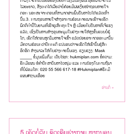
ກຳລັງໃຈຕົກເປັນເຍື່ອຂອງປັຍຫາ ເຊິ່ງມັນສົ່ງຜົນຕໍ່ສຸຂະພາບຈິດໃນ
ໄລຍະຍາວ, ສັງເກດໄດ້ເລີຍວ່າບໍ່ຄ້ອຍມີຝຜເງີຍໜ້າຖອນຫາຍໃຈ
ດອກ ນອກສະຈາກຕອນທີ່ສາມາດຜ່ານພົ້ນປັນຫາໄປໄດ້ແລ້ວເທົ່າ
ນັ້ນ.3. ການຖອນຫາຍໃຈສ້າງອາການຮ້ອນກາຍເພາະເຮົາຈະເຮັດ
ພຶດຕິກຳນີ້ໃນຍາມທີ່ເຮົາຮູເສຶກທຸກໃຈ ຫຼື ເມື່ອຍກັບປັນຫາທີ່ເຈິແຮງ
ແລ້ວ, ເຊິ່ງເປັນຫານສ້າງອຸນຫະພູມໃນຮ່າງກາຍໃຫ້ສູງຂຶ້ນແບບບໍ່ຮູ້
ໂຕ, ເຮັດໃຫ້ຕອນສູດລົມຫາຍໃຈເຂົ້າ ແລ້ວປ່ອຍອາກາດອອກມານັ້ນ
ມີຄວາມຮ້ອນກວ່າປົກກະຕິ ແນ່ນອນວ່າຈະເຮັດໃຫ້ເຮົານັ້ນຮູ້ສຶກ
ອຶດອັດ ສ້າງພາລະໃຫ້ກັບຮ່າງກາຍນັ້ນເອງ. ຮຽບຮຽງ: Mask
_____ ຂໍ້ມູນເພີ່ມຕື່ມ: ເວັບໄຊທ: hukmiplan.com ຂໍ້ຄວາມ:
ຮັກມີແຜນ ຂໍຄຳປຶກສາບັນຫາໄວໜຸ່ມ ແລະ ການປ້ອງກັນການຖືພາ
ທີ່ບໍ່ພ້ອມໂທ: 020 55 566 617-18 #Hukmiplan#ຮັກມີ
ແຜນ#ຖາມເອື້ອຍ
ອ່ານຕໍ່ »
5 ເຄັດບໍ່ລັບ ຊົດເຊີຍຮ່າງກາຍ ຫາກນອນ