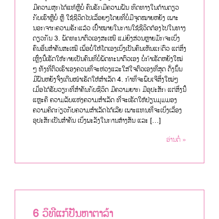
ມີຄວາມສຸກໄດ້ແທ້ຫຼືບໍ່ ຄົນຮັກມີຄວາມຝັນ ທິດທາງໃນດ້ານດຽວ
ກັບເຮົາຫຼືບໍ່ ຫຼື ໃຊ້ຊີວິດໄປເລື່ອຍໆໂດຍທີ່ບໍ່ມີຈຸດໝາຍຫຍັງ ເພາະ
ນອກຈາກຄວາມຮັກແລ້ວ ເປົ້າໝາຍໃນການໃຊ້ຊີວິດຕ້ອງໄປໃນທາງ
ດຽວກັນ 3. ພັດທະນາຕົວເອງສະເໜີ ແມ່ຍິງສ່ວນຫຼາຍມັກຈະເບິ່ງ
ຄົນອື່ນສຳຄັນສະເໝີ ເພື່ອບໍ່ໃຫ້ໂຕເອງເບິ່ງເປັນຄົນເຫັນແກ່ຕົວ ແຕ່ສິ່ງ
ເຫຼົ່ງນີ້ເຮັດໃຫ້ກາຍເປັນຄົນທີ່ບໍ່ພັດທະນາຕົວເອງ ບໍ່ກ້າເຮັດຫຍັງໃໝ່
ໆ ທັງທີ່ຕົວເຮົາເອງຄວນທີ່ຈະຫ່ວງແລະໃສ່ໃຈຕົວເອງທີ່ສຸດ ດັ່ງນັ້ນ
ມີຝັນຫຍັງຈົ່ງເດີນໜ້າເຮັດໃຫ້ສຳເລັດ 4. ກ້າທີ່ຈະພົບເຈີສິ່ງໃໝ່ໆ
ເມື່ອໄດ້ຮັບວຽກທີ່ສຳຄັນກັບຊີວິດ ມີຄວາມຍາກ ມີອຸປະສັກ ແຕ່ສິ່ງນີ້
ແຫຼະຄື ຄວາມລັບແຫ່ງຄວາມສຳເລັດ ທີ່ຈະເຮັດໃຫ້ປ່ຽນມຸມມອງ
ຄວາມຄິດກ່ຽວກັບຄວາມສຳເລັດໄດ້ເລີຍ ເພາະແທນທີ່ຈະເບິ່ງເລື່ອງ
ອຸປະສັກເປັນສຳຄັນ ເບິ່ງພະລັງໃນການສ້າງສັນ ແລະ […]
ອ່ານຕໍ່ »
6 ວິທີແກ້ປັນຫາຕາລ້າ