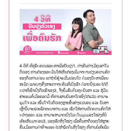
4 ວິທີ ທີ່ຄູ່ຮັກຄວນຊອກຫາເພື່ອປັບປຸງ1, ຕ່າງຄົນຕ່າງມີຄຸນຄ່າໃນ
ຕົວເອງ ທ່ານຕ້ອງຊອກມັນໃຫ້ເຫັນຕ້ອງເລີ່ມຈາການປ່ຽນຄວາມຄິດ
ຂອງຕົວທ່ານກ່ອນ ແຕ່ຖ້າບໍ່ຮູ້ຈະເລີ່ມບ່ອນໃດ ກໍລອງປຶກສາເພື່ອນ
ສະນິດ ເພາະບາງຄັ້ງສາຍຕາຈາກຄົນທີ່ເບິ່ງເຮົາ ກໍອາດບົ່ງບອກໄດ້ດີ
ກວ່າທີ່ເຮົາເບິ່ງຕົວເຮົາເອງ2, ຈົ່ງຍີ້ມຮັບກັບທຸກບັນຫາ ແລະ ສູ້ມັນ
ຢ່າຍອມທໍ້ເມື່ອຮອດມື້ ທີ່ທ່ານຜ່ານບັນຫາໃດໜຶ່ງໄດ້ແລ້ວ ທ່ານຈະ
ພູມໃຈ ແລະ ໝັ້ນໃຈໃນຕົວເອງຫຼາຍຂຶ້ນຢ່າງແນ່ນອນ ແລະ ບັນຫາ
ເຫຼົ່ານັ້ນຈະຊ່ວຍພັດທະນາທ່ານ ແລະ ເຮັດໃຫ້ທ່ານເປີດຄວາມຄິດໃຫ້
ກວ້າງອອກ ແລະ ທ່ານຈະສາມາດເບິ່ງໂລກໃນມຸມມອງໃໝ່ໆທີ່ບໍ່
ເຄີຍເຫັນມາກ່ອນ3, ລອງເຮັດສິ່ງໃໝ່ໆ ເພື່ອຄົ້ນຫາຕົວເອງໃຫ້ຫຼາຍ
ຂຶ້ນເມື່ອທ່ານກ້າທີ່ຈະອອກໄປສຳພັດກັບສິ່ງໃໝ່ໆ ທີ່ທ່ານບໍ່ເຄີຍພົບ