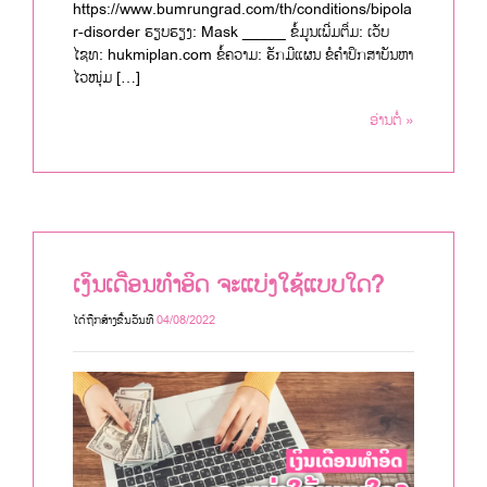
https://www.bumrungrad.com/th/conditions/bipola
r-disorder ຮຽບຮຽງ: Mask _____ ຂໍ້ມູນເພີ່ມຕື່ມ: ເວັບ
ໄຊທ: hukmiplan.com ຂໍ້ຄວາມ: ຮັກມີແຜນ ຂໍຄຳປຶກສາບັນຫາ
ໄວໜຸ່ມ […]
ອ່ານຕໍ່ »
ເງິນ​ເດືອນ​ທຳ​ອິດ ຈະ​ແບ່ງ​ໃຊ້​ແບບ​ໃດ?
ໄດ້ຖືກສ້າງຂື້ນວັນທີ
04/08/2022