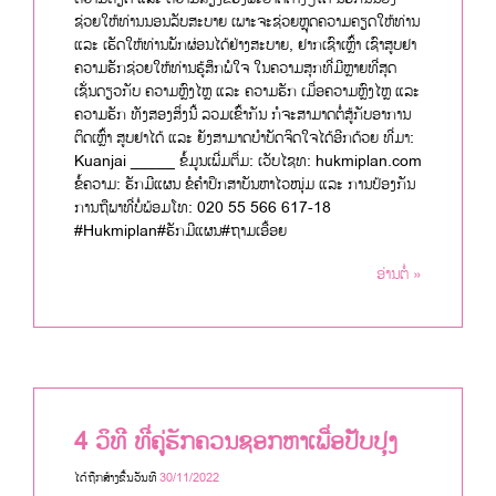
ຊ່ວຍໃຫ້ທ່ານນອນລັບສະບາຍ ເພາະຈະຊ່ວຍຫຼຸດຄວາມຄຽດໃຫ້ທ່ານ
ແລະ ເຮັດໃຫ້ທ່ານພັກຜ່ອນໄດ້ຢ່າງສະບາຍ, ຢາກເຊົາເຫຼົ້າ ເຊົາສູບຢາ
ຄວາມຮັກຊ່ວຍໃຫ້ທ່ານຮູ້ສຶກພໍໃຈ ໃນຄວາມສຸກທີ່ມີຫຼາຍທີ່ສຸດ
ເຊັ່ນດຽວກັບ ຄວາມຫຼົງໄຫຼ ແລະ ຄວາມຮັກ ເມື່ອຄວາມຫຼົງໄຫຼ ແລະ
ຄວາມຮັກ ທັງສອງສິ່ງນີ້ ລວມເຂົ້າກັນ ກໍຈະສາມາດຕໍ່ສູ້ກັບອາການ
ຕິດເຫຼົ້າ ສູບຢາໄດ້ ແລະ ຍັງສາມາດບໍາບັດຈິດໃຈໄດ້ອີກດ້ວຍ ທີ່ມາ:
Kuanjai _____ ຂໍ້ມູນເພີ່ມຕື່ມ: ເວັບໄຊທ: hukmiplan.com
ຂໍ້ຄວາມ: ຮັກມີແຜນ ຂໍຄຳປຶກສາບັນຫາໄວໜຸ່ມ ແລະ ການປ້ອງກັນ
ການຖືພາທີ່ບໍ່ພ້ອມໂທ: 020 55 566 617-18
#Hukmiplan#ຮັກມີແຜນ#ຖາມເອື້ອຍ
ອ່ານຕໍ່ »
4 ວິທີ ທີ່ຄູ່ຮັກຄວນຊອກຫາເພື່ອປັບປຸງ
ໄດ້ຖືກສ້າງຂື້ນວັນທີ
30/11/2022