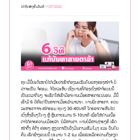
ໄດ້ຖືກສ້າງຂື້ນວັນທີ
11/07/2022
ທຸກມື້ນີ້ປະຕິເສດບໍ່ໄດ້ເລີຍວ່າເຮົາຕ້ອງພະເຊີນກັບແສງຂອງໜ້າຈໍ ບໍ່
ວ່າຈະເປັນ ຈໍຄອມ, ຈໍໂທລະສັບ ເຊິ່ງການທີ່ຕ້ອງເບິ່ງໜ້າຈໍແບບນີ້
ເປັນເວລາດົນໆ ຈະເຮັດໃຫ້ເຮົາມີອາການເມື່ອຍສາຍຕາແນ່ນອນ. ມື້ນີ້
ເຮົາມີ 6 ວິທີແກ້ປັນຫາຕາເມື່ອຍລ້າມາຝາກ. ການພັກສາຍຕາ. ຄວນ
ລະສາຍຕາຈາກໜ້າຄອມ ທຸກໆ 30-40ນາທີ ໂດຍອາດຈະຫັນໄປ
ເບິ່ງສິ່ງອື່ນໆໃກໆ ຫຼື ຫຼັບຕາປະມານ 5-10ນາທີ ເພື່ອໃຫ້ກ້າມເນື້ອ
ຕາໄດ້ຄາຍຄວາມເມື່ອຍລ້າ. ບໍລິຫານຕາ. ການບໍລິຫານງ່າຍໆຄື ເຮັດ
ໜ້າຕັ້ງ ຄໍຕົງ ຄ່ອຍໆ ຫຼຽວຕາເປັນວົງມົນຕາມເຂັມໂມງ ແລະ ວົນກັບ
ຄືນ ເຮັດຊ່ຳໆແບບນີ້ ປະມານ 1-2 ຊມ ເພື່ອຊ່ວຍລົດຄວາມຕຶງຄຽດ