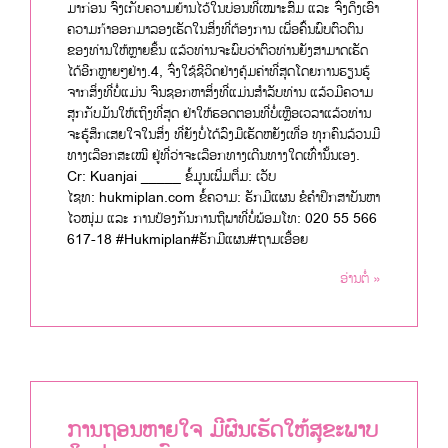
ມາກ່ອນ ຈົງເກັບຄວາມຍ້ານໄວ້ໃນບ່ອນທີ່ເໝາະສົມ ແລະ ຈົ່ງດຶງເອົາ
ຄວາມກ້າອອກມາລອງເຮັດໃນສິ່ງທີ່ຕ້ອງການ ເພື່ອຄົ້ນພົບຕົວຕົນ
ຂອງທ່ານໃຫ້ຫຼາຍຂຶ້ນ ແລ້ວທ່ານຈະພົບວ່າຕົວທ່ານຍັງສາມາດເຮັດ
ໄດ້ອີກຫຼາຍໆຢ່າງ.4, ຈົ່ງໃຊ້ຊີວິດຢ່າງຄຸ້ມຄ່າທີ່ສຸດໂດຍການຮຽນຮູ້
ຈາກສິ່ງທີ່ບໍ່ແມ່ນ ຈົນຊອກຫາສິ່ງທີ່ແມ່ນສຳລັບທ່ານ ແລ້ວມີຄວາມ
ສຸກກັບມັນໃຫ້ເຖິງທີ່ສຸດ ຢ່າໃຫ້ຮອດຕອນທີ່ບໍ່ເຫຼືອເວລາແລ້ວທ່ານ
ຈະຮູ້ສຶກເສຍໃຈໃນສິ່ງ ທີ່ຍັງບໍ່ໄດ້ລົງມືເຮັດຫຍັງເທື່ອ ທຸກຄົນລ້ວນມີ
ທາງເລືອກສະເໝີ ຢູ່ທີ່ວ່າຈະເລືອກທາງເດີນທາງໃດເທົ່ານັ້ນເອງ.
Cr: Kuanjai _____ ຂໍ້ມູນເພີ່ມຕື່ມ: ເວັບ
ໄຊທ: hukmiplan.com ຂໍ້ຄວາມ: ຮັກມີແຜນ ຂໍຄຳປຶກສາບັນຫາ
ໄວໜຸ່ມ ແລະ ການປ້ອງກັນການຖືພາທີ່ບໍ່ພ້ອມໂທ: 020 55 566
617-18 #Hukmiplan#ຮັກມີແຜນ#ຖາມເອື້ອຍ
ອ່ານຕໍ່ »
ການຖອນຫາຍໃຈ ມີຜົນເຮັດໃຫ້ສຸຂະພາບ