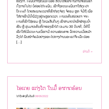
ຂອງຕາ. ກະພິບຕາຖີ່ຂຶ້ນເລັກນ້ອຍ ສ່ວນໃຫຍ່ອາການຕາລ້າຍ້ອນເຮົາ
ກຶ້ງຕາເກີນໄປ ບໍ່ຄ່ອຍໄດ້ກະພິບ, ເຮົາຈຶ່ງຄວນກະພິບຕາໃຫ້ດຸກວ່າ
ປົກກະຕິ ໂດຍສະເພາະເວລາທີ່ເຮົາຕ້ອງຈ້ອງ ຈໍຄອມ ຫຼທ ຈໍມືຖື ເພື່ອ
ໃຫ້ຕາເຮົາມີນ້ຳລໍ່ລ້ຽງຢູ່ຕະຫຼອດເວລາ. ການປະຄົບໜ່ວຍຕາ ຈາກ
ການທີ່ເຮົາໃຊ້ຄອມ ຫຼື ໂທລະສັບດົນໆ ເຮົາສາມາດນຳເອົາຜ້າຊຸບນ້ຳ
ເຢັນ ຫຼື ອຸ່ນມາປະຄົບທີ່ຕາຂອງເຮົາໄດ້ ປະມານ 30 ວິນາທີ, ວິທີນີ້
ເຮັດໃຫ້ບໍລິເວນກາມເນື່ອຕາມີ ຄວາມຜ່ອນຄາຍ ລົດຄວາມເມື່ອຍລ້າ
ລົງໄດ້ ພັບໜ້າຈໍແລ້ວຍ່າງອອກໄປທາງດ້ານນອກແດ່ຈັກເລັກນ້ອຍ
[…]
ອ່ານຕໍ່ »
ໄອເດຍ ແຕ່ງໂຕ ໃນມື້ ອາກາດຮ້ອນ
ໄດ້ຖືກສ້າງຂື້ນວັນທີ
08/05/2022